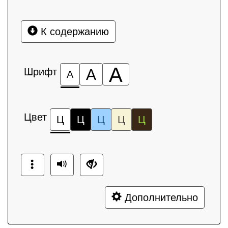
К содержанию
А
Шрифт
А
А
Цвет
Ц
Ц
Ц
Ц
Ц
Дополнительно