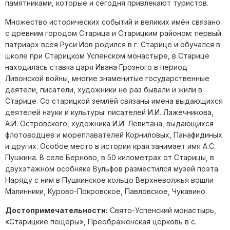
памятниками, которые и сегодня привлекают туристов.
Множество исторических событий и великих имён связано
с древним городом Старица и Старицким районом: первый
патриарх всея Руси Иов родился в г. Старице и обучался в
школе при Старицком Успенском монастыре, в Старице
находилась ставка царя Ивана Грозного в период
Ливонской войны, многие знаменитые государственные
деятели, писатели, художники не раз бывали и жили в
Старице. Со старицкой землёй связаны имена выдающихся
деятелей науки и культуры: писателей И.И. Лажечникова,
А.И. Островского, художника И.И. Левитана, выдающихся
флотоводцев и мореплавателей Корниловых, Панафидиных
и других. Особое место в истории края занимает имя А.С.
Пушкина. В селе Берново, в 50 километрах от Старицы, в
двухэтажном особняке Вульфов разместился музей поэта.
Наряду с ним в Пушкинское кольцо Верхневолжья вошли
Малинники, Курово-Покровское, Павловское, Чукавино.
Достопримечательности:
Свято-Успенский монастырь,
«Старицкие пещеры», Преображенская церковь в с.