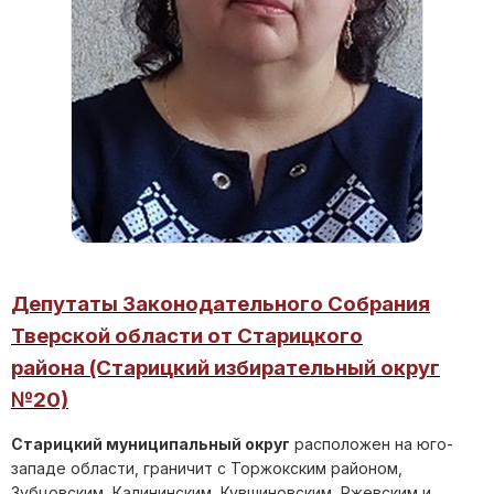
Старицкого муниципального
округа
Андреева Наталья
Викторовна
Избрана из числа депутатов Думы
Старицкого муниципального округа
Тверской области первого созыва в
октябре 2022 года
Депутаты Законодательного Собрания
Тверской области от Старицкого
района (Старицкий избирательный округ
№20)
Старицкий муниципальный округ
расположен на юго-
западе области, граничит с Торжокским районом,
Зубцовским, Калининским, Кувшиновским, Ржевским и