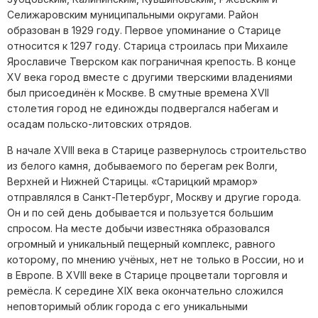
Селижаровским муниципальными округами. Район
образован в 1929 году. Первое упоминание о Старице
относится к 1297 году. Старица строилась при Михаиле
Ярославиче Тверском как пограничная крепость. В конце
XV века город вместе с другими тверскими владениями
был присоединён к Москве. В смутные времена XVII
столетия город не единожды подвергался набегам и
осадам польско-литовских отрядов.
В начале XVIII века в Старице развернулось строительство
из белого камня, добываемого по берегам рек Волги,
Верхней и Нижней Старицы. «Старицкий мрамор»
отправлялся в Санкт-Петербург, Москву и другие города.
Он и по сей день добывается и пользуется большим
спросом. На месте добычи известняка образовался
огромный и уникальный пещерный комплекс, равного
которому, по мнению учёных, нет не только в России, но и
в Европе. В XVIII веке в Старице процветали торговля и
ремёсла. К середине XIX века окончательно сложился
неповторимый облик города с его уникальными