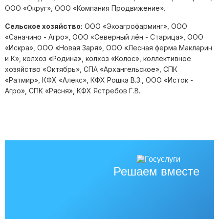
ООО «Округ», ООО «Компания Продвижение».
Сельское хозяйство:
ООО «Экоагрофарминг», ООО
«Саначино - Агро», ООО «Северный лён - Старица», ООО
«Искра», ООО «Новая Заря», ООО «Лесная ферма Макларин
и К», колхоз «Родина», колхоз «Колос», коллективное
хозяйство «Октябрь», СПА «Архангельское», СПК
«Ратмир», КФХ «Алекс», КФХ Рошка В.З., ООО «Исток -
Агро», СПК «Рясня», КФХ Ястребов Г.В.
Решаем вместе