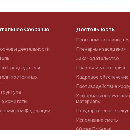
ательное Собрание
Деятельность
Программы и планы дея
основы деятельности
Пленарные заседания
тель
Законодательство
ели Председателя
Правовой мониторинг
тели постоянных
Кадровое обеспечение
в
Противодействие корр
структура
Информационно-аналит
ые комитеты
материалы
оссийской Федерации
Государственные закуп
Исполнение сметы
80 лет Победы!