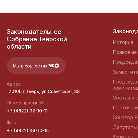
Правительство Тверской
области
Законодательное
Законод
Собрание Тверской
История
области
Правовые 
Председа
Контрольно-счетная
Мы в соц. сетях:
палата Тверской области
Заместит
Председа
Адрес
комитето
170100 г.Тверь, ул.Советская, 33
Состав и 
Избирательная комиссия
Номер приемной:
Постоянн
Тверской области
+7 (4822) 32-10-11
Сенатор Р
Факс:
Депутаты
+7 (4822) 34-10-15
Фракции