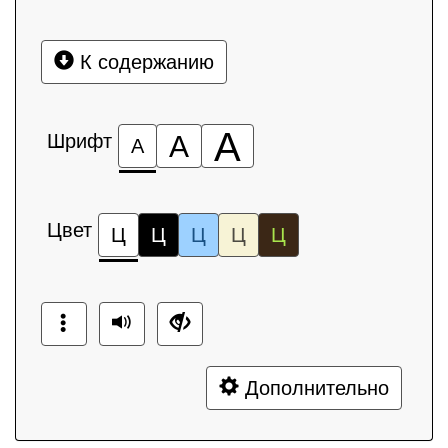
К содержанию
А
Шрифт
А
А
Цвет
Ц
Ц
Ц
Ц
Ц
Дополнительно