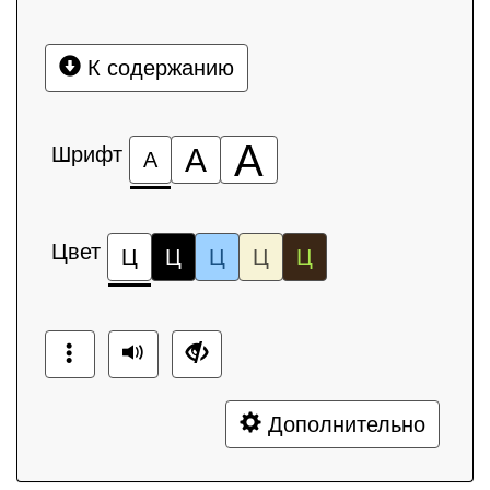
К содержанию
А
Шрифт
А
А
Цвет
Ц
Ц
Ц
Ц
Ц
Дополнительно