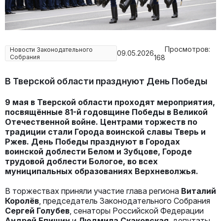
Просмотров:
Новости Законодательного
09.05.2026
Собрания
168
В Тверской области празднуют День Победы
9 мая в Тверской области проходят мероприятия,
посвящённые 81-й годовщине Победы в Великой
Отечественной войне.
Центрами торжеств по
традиции стали Города воинской славы Тверь и
Ржев. День Победы празднуют в Городах
воинской доблести Белом и Зубцове, Городе
трудовой доблести Бологое, во всех
муниципальных образованиях Верхневолжья.
В торжествах приняли участие глава региона
Виталий
Королёв
, председатель Законодательного Собрания
Сергей Голубев
, сенаторы Российской Федерации
Андрей Епишин
и
Людмила Скаковская
, депутаты