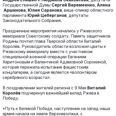
Государственной Думы
Сергей Веремеенко
,
Алена
Аршинова
,
Юлия Саранова
, вице-спикер областного
парламента
Юрий Цеберганов
, депутаты
Законодательного Собрания.
Праздничные мероприятия начались у Ржевского
мемориала Советскому солдату. Память защитников
Родины почтил глава Тверской области Виталий
Королёв. Руководитель области возложил цветы к
Ржевскому мемориалу вместе с участником
специальной военной операции Евгением
Харитоновым и Валентиной Адамовной Сорокиной,
которая пережила испытание фашистским
концлагерем, а сегодня является «волонтёром
серебряного возраста».
В поздравлении жителей региона с 9 Мая
Виталий
Королёв
подчеркнул важнейший вклад Ржева в
Победу.
«Путь к Великой Победе, наступление на запад наша
армия начала на земле Верхневолжья, с