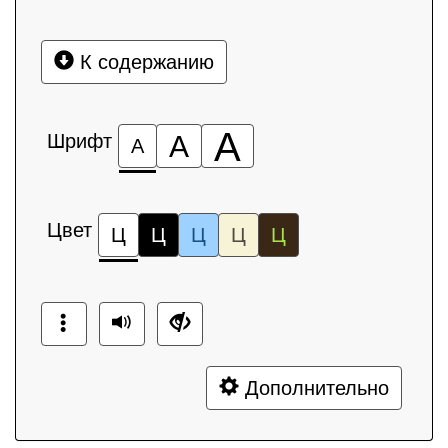
К содержанию
А
Шрифт
А
А
Цвет
Ц
Ц
Ц
Ц
Ц
Дополнительно