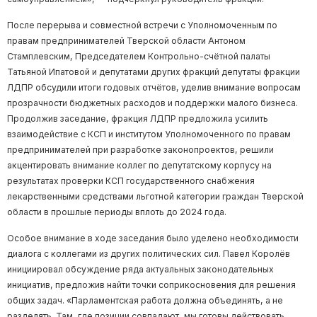
После перерыва и совместной встречи с Уполномоченным по
правам предпринимателей Тверской области Антоном
Стамплевским, Председателем Контрольно-счётной палаты
Татьяной Ипатовой и депутатами других фракций депутаты фракции
ЛДПР обсудили итоги годовых отчётов, уделив внимание вопросам
прозрачности бюджетных расходов и поддержки малого бизнеса.
Продолжив заседание, фракция ЛДПР предложила усилить
взаимодействие с КСП и институтом Уполномоченного по правам
предпринимателей при разработке законопроектов, решили
акцентировать внимание коллег по депутатскому корпусу на
результатах проверки КСП государственного снабжения
лекарственными средствами льготной категории граждан Тверской
области в прошлые периоды вплоть до 2024 года.
Особое внимание в ходе заседания было уделено необходимости
диалога с коллегами из других политических сил. Павел Королёв
инициировал обсуждение ряда актуальных законодательных
инициатив, предложив найти точки соприкосновения для решения
общих задач. «Парламентская работа должна объединять, а не
разделять. Там, где позиции совпадают, мы готовы действовать