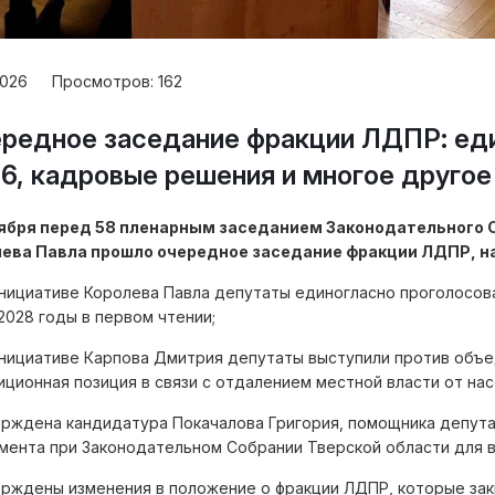
2026
Просмотров:
162
редное заседание фракции ЛДПР: ед
6, кадровые решения и многое другое
ября перед 58 пленарным заседанием Законодательного 
ева Павла прошло очередное заседание фракции ЛДПР, н
инициативе Королева Павла депутаты единогласно проголосов
2028 годы в первом чтении;
инициативе Карпова Дмитрия депутаты выступили против объ
иционная позиция в связи с отдалением местной власти от на
ерждена кандидатура Покачалова Григория, помощника депут
мента при Законодательном Собрании Тверской области для в
ерждены изменения в положение о фракции ЛДПР, которые за