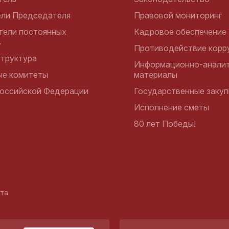
ели Председателя
Правовой мониторинг
тели постоянных
Кадровое обеспечение
в
Противодействие корр
структура
Информационно-аналит
ые комитеты
материалы
оссийской Федерации
Государственные закуп
Исполнение сметы
80 лет Победы!
йта