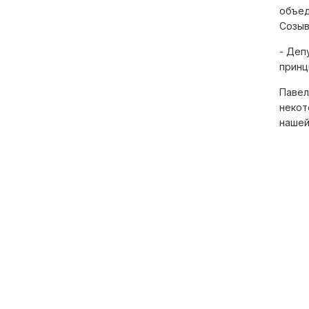
объед
Совет Федерации
Созыв
Федерального Собрания
Российской Федерации
- Деп
принц
Государственная Дума
Павел
Федерального Собрания
некот
Российской Федерации
нашей
Правительство Тверской
области
Контрольно-счетная
палата Тверской области