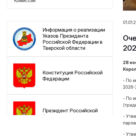
Комиссии
01.01.
Информация о реализации
Указов Президента
Оче
Российской Федерации в
202
Тверской области
28 но
Корол
Конституция Российской
Федерации
- По 
2026-
- По 
(трад
Президент Российской
- Утв
Федерации
парла
- Утв