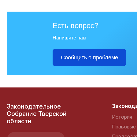
Есть вопрос?
Избирательная комиссия
Тверской области
Напишите нам
Сообщить о проблеме
Общественная палата
Тверской области
Уполномоченный по
правам человека в
Законодательное
Законод
Тверской области
Собрание Тверской
История
области
Правовые 
Уполномоченный по
защите прав
Председа