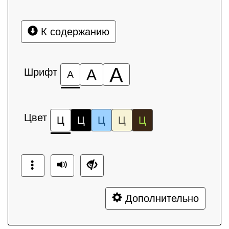
К содержанию
А
Шрифт
А
А
Цвет
Ц
Ц
Ц
Ц
Ц
Дополнительно