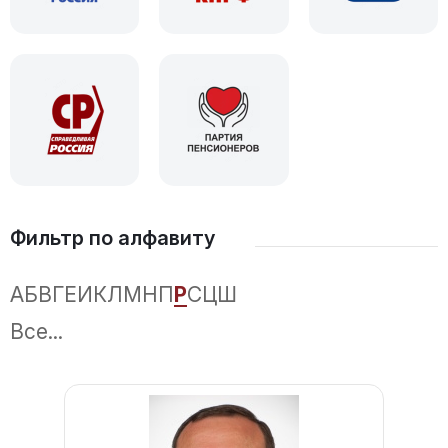
Фильтр по алфавиту
А
Б
В
Г
Е
И
К
Л
М
Н
П
Р
С
Ц
Ш
Все...