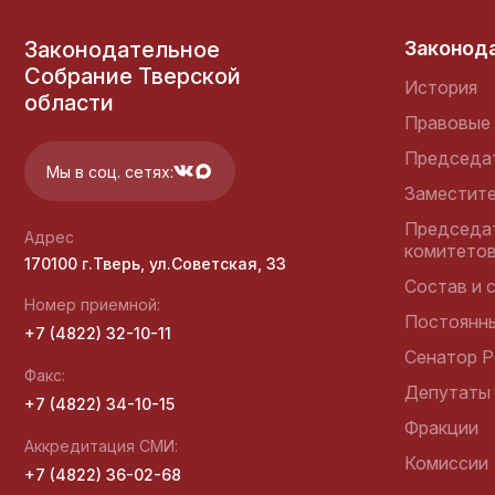
палата Тверской области
Законодательное
Законод
Собрание Тверской
История
области
Правовые 
Избирательная комиссия
Тверской области
Председа
Мы в соц. сетях:
Заместит
Председа
Адрес
комитето
Общественная палата
170100 г.Тверь, ул.Советская, 33
Тверской области
Состав и 
Номер приемной:
Постоянн
+7 (4822) 32-10-11
Сенатор Р
Факс:
Уполномоченный по
Депутаты
правам человека в
+7 (4822) 34-10-15
Тверской области
Фракции
Аккредитация СМИ:
Комиссии
+7 (4822) 36-02-68