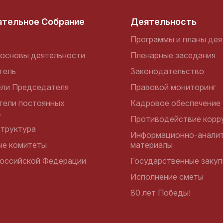
ательное Собрание
Деятельность
Программы и планы дея
основы деятельности
Пленарные заседания
тель
Законодательство
ели Председателя
Правовой мониторинг
тели постоянных
Кадровое обеспечение
в
Противодействие корр
структура
Информационно-аналит
ые комитеты
материалы
оссийской Федерации
Государственные закуп
Исполнение сметы
80 лет Победы!