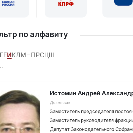
льтр по алфавиту
Г
Е
И
К
Л
М
Н
П
Р
С
Ц
Ш
..
Истомин Андрей Александ
Должность
Заместитель председателя постоян
Заместитель руководителя фракц
Депутат Законодательного Собран