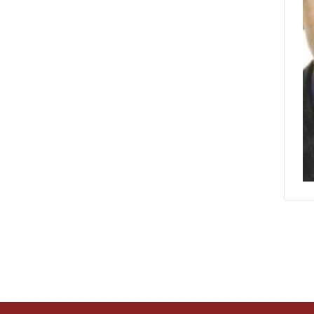
Совет Федерации
Федерального Собрания
Российской Федерации
Государственная Дума
Федерального Собрания
Российской Федерации
Правительство Тверской
области
Контрольно-счетная