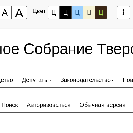
А
А
Цвет
Ц
Ц
Ц
Ц
Ц
ное Собрание Твер
дство
Депутаты
Законодательство
Нов
Поиск
Авторизоваться
Обычная версия