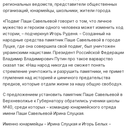
региональных ведомств, представители общественных
организаций, юнармейцы, школьники, жители города.
«Подвиг Паши Савельевой говорит о том, что личное
мужество и героизм одного человека может изменить ход
истории, – подчеркнул Игорь Руденя. – Созданный на
народные средства памятник Паше Савельевой в городе
Луцке, где она совершила свой подвиг, был уничтожен
украинскими нацистами. Президент Российской Федерации
Владимир Владимирович Путин про такое варварство
сказал так: «Наш народ никогда не сможет понять
стремление уничтожить и разрушить памятники, не примет
глумления над историей и циничного предательст
ва
предков, которые отдали жизни за нашу общую свободу».
С предложением установить памятник Паше Савельевой в
Верхневолжье к Губернатору обратились ученики школы
№40, среди которых – командир юнармейского отряда
имени Паши Савельевой Ирина Слуцкая.
Именно юнармейцы – Ирина Слуцкая и Игорь Белых –