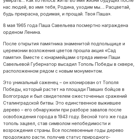
умирать… Как хотелось жить! Во имя жизни будущих после
нас людей, во имя тебя, Родина, уходим мы…. Расцветай,
будь прекрасна, родимая, и прощай. Твоя Паша».
8 мая 1965 года Паша Савельева посмертно награждена
орденом Ленина.
После открытия памятника знаменитой подпольщице и
церемонии возложения цветов прошла акция «Сад
памяти». Вместе с
юнармейцами отряда имени Паши
Савельевой Губернатор высадил Тополь Победы в сквере,
расположенном рядом с новым монументом.
Это уникальный саженец – он клонирован от Тополя
Победы, который растет на площади Павших бойцов в
Волгограде и был свидетелем ожесточенных сражений
Сталинградской битвы. Это единственное выжившее
дерево – его обнаружили при разборе завалов после
освобождения города в 1943 году. Весной того же года
тополь зацвел, став символом непобедимости и
возрождения страны. Все послевоенные годы дерево
продолжало расти, получив статус природного-