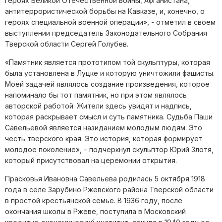
героях Великой Отечественной войны, Афганистана,
антитеррористической борьбы на Кавказе, и, конечно, о
героях специальной
военной операции», - отметил в своем
выступлении председатель Законодательного Собрания
Тверской области Сергей Голубев.
«Памятник является прототипом той скульптуры, которая
была установлена в Луцке и которую уничтожили фашисты.
Моей задачей являлось создание произведения, которое
напоминало бы тот памятник, но при этом являлось
авторской работой. Жители здесь увидят и надпись,
которая раскрывает смысл и суть памятника. Судьба Паши
Савельевой является назиданием молодым людям. Это
честь тверского края. Это история, которая формирует
молодое поколение», – подчеркнул скульптор Юрий Злотя,
который присутствовал на церемонии открытия.
Прасковья Ивановна Савельева родилась 5 октября 1918
года в селе Зарубино Ржевского района Тверской области
в простой крестьянской семье. В 1936 году, после
окончания шко
лы в Ржеве, поступила в Московский