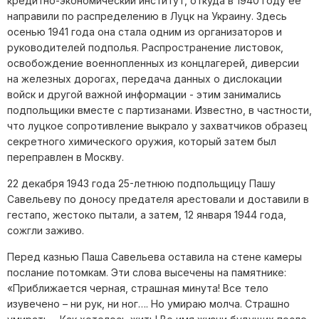
кредитно-экономический институт, откуда в 1940 году ее
направили по распределению в Луцк на Украину. Здесь
осенью 1941 года она стала одним из организаторов и
руководителей подполья. Распространение листовок,
освобождение военнопленных из концлагерей, диверсии
на железных дорогах, передача данных о дислокации
войск и другой важной информации - этим занимались
подпольщики вместе с партизанами. Известно, в частности,
что луцкое сопротивление выкрало у захватчиков образец
секретного химического оружия, который затем был
переправлен в Москву.
22 декабря 1943 года 25-летнюю подпольщицу Пашу
Савельеву по доносу предателя арестовали и доставили в
гестапо, жестоко пытали, а затем, 12 января 1944 года,
сожгли заживо.
Перед казнью Паша Савельева оставила на стене камеры
послание потомкам. Эти слова высечены на памятнике:
«Приближается черная, страшная минута! Все тело
изувечено – ни рук, ни ног…. Но умираю молча. Страшно